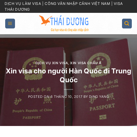
Skip
DỊCH VỤ LÀM VISA | CÔNG VĂN NHẬP CẢNH VIỆT NAM | VISA
THÁI DƯƠNG
to
content
DỊCH VỤ XIN VISA
,
XIN VISA CHÂU Á
Xin visa cho người Hàn Quốc đi Trung
Quốc
POSTED ON
6 THÁNG 10, 2017
BY
DING YANG