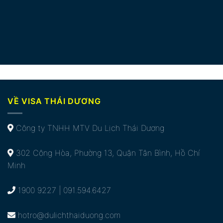
VỀ VISA THÁI DƯƠNG
Công ty TNHH MTV Du Lịch Thái Dương
302 Cộng Hòa, Phường 13, Quận Tân Bình, Hồ Chí
Minh
1900 9227 | 091.594.6427
hotro@dulichthaiduong.com