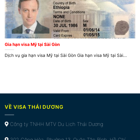
Gia hạn visa Mỹ tại Sài Gòn
Dịch vụ gia hạn visa Mỹ tại Sài Gòn Gia hạn visa Mỹ tại Sài...
VỀ VISA THÁI DƯƠNG
Công ty TNHH MTV Du Lịch Thái Dương
302 Cộng Hòa, Phường 13, Quận Tân Bình, Hồ Chí