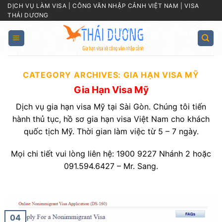
Skip
DỊCH VỤ LÀM VISA | CÔNG VĂN NHẬP CẢNH VIỆT NAM | VISA
THÁI DƯƠNG
to
content
CATEGORY ARCHIVES:
GIA HẠN VISA MỸ
Gia Hạn Visa Mỹ
Dịch vụ gia hạn visa Mỹ tại Sài Gòn. Chúng tôi tiến
hành thủ tục, hồ sơ gia hạn visa Việt Nam cho khách
quốc tịch Mỹ. Thời gian làm việc từ 5 – 7 ngày.
Mọi chi tiết vui lòng liên hệ: 1900 9227 Nhánh 2 hoặc
091.594.6427 – Mr. Sang.
04