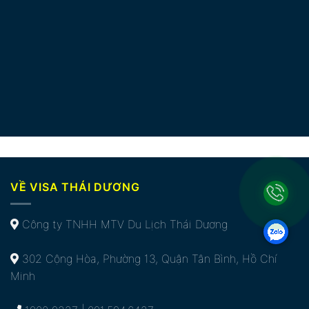
VỀ VISA THÁI DƯƠNG
Công ty TNHH MTV Du Lịch Thái Dương
302 Cộng Hòa, Phường 13, Quận Tân Bình, Hồ Chí
Minh