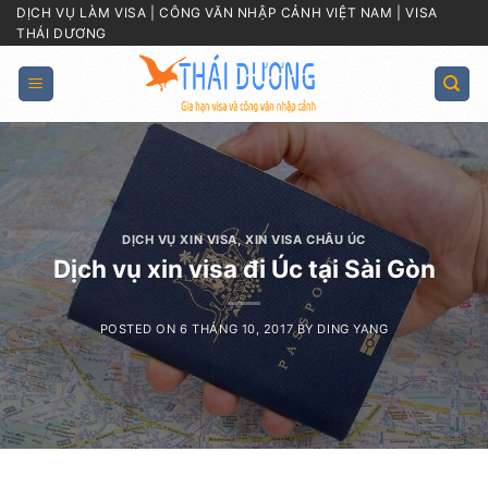
Skip
DỊCH VỤ LÀM VISA | CÔNG VĂN NHẬP CẢNH VIỆT NAM | VISA
THÁI DƯƠNG
to
content
DỊCH VỤ XIN VISA
,
XIN VISA CHÂU ÚC
Dịch vụ xin visa đi Úc tại Sài Gòn
POSTED ON
6 THÁNG 10, 2017
BY
DING YANG