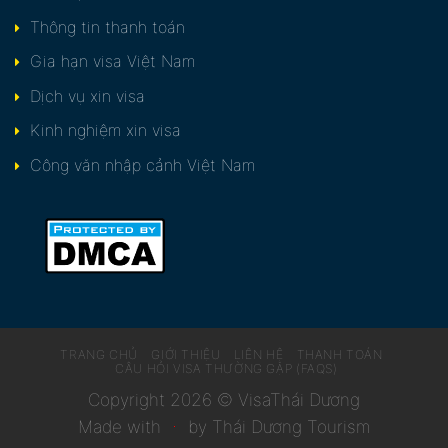
Thông tin thanh toán
Gia hạn visa Việt Nam
Dịch vụ xin visa
Kinh nghiệm xin visa
Công văn nhập cảnh Việt Nam
TRANG CHỦ
GIỚI THIỆU
LIÊN HỆ
THANH TOÁN
CÂU HỎI VISA THƯỜNG GẶP (FAQS)
Copyright 2026 ©
VisaThái Dương
Made with
by Thái Dương Tourism