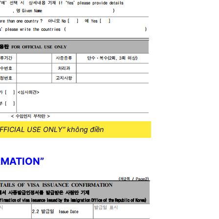
FFICIAL USE ONLY
” không điền
RMATION”