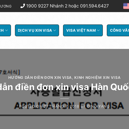
1900 9227 Nhánh 2 hoặc 091.594.6427
 DƯƠNG
CH
DỊCH VỤ XIN VISA
VISA VIỆT NAM
CÔNG VĂ
HƯỚNG DẪN ĐIỀN ĐƠN XIN VISA
,
KINH NGHIỆM XIN VISA
ẫn điền đơn xin visa Hàn Quốc
POSTED ON
27 THÁNG 7, 2018
BY
DING YANG