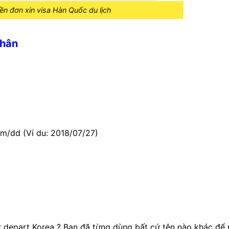
n đơn xin visa Hàn Quốc du lịch
Nhân
mm/dd (Ví du: 2018/07/27)
r depart Korea
? Bạn đã từng dùng bất cứ tên nào khác để