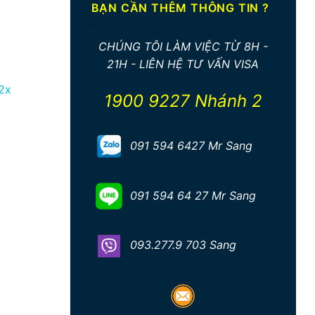
BẠN CẦN THÊM THÔNG TIN ?
CHÚNG TÔI LÀM VIỆC TỪ 8H -
21H - LIÊN HỆ TƯ VẤN VISA
2x
1900 9227 Nhánh 2
091 594 6427 Mr Sang
091 594 64 27 Mr Sang
093.277.9 703 Sang