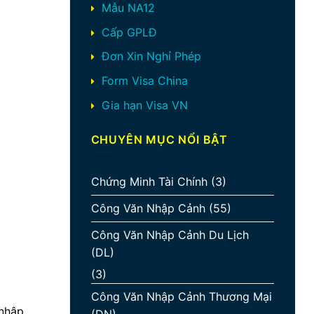
Mẫu NA12
Cấp GPLĐ
Đơn Xin Nghỉ Phép
Form Visa China
Gia hạn Visa VN
CHUYÊN MỤC NỔI BẬT
Chứng Minh Tài Chính
(3)
Công Văn Nhập Cảnh
(55)
Công Văn Nhập Cảnh Du Lịch
(DL)
(3)
Công Văn Nhập Cảnh Thương Mại
 nhập