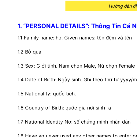
Hướng dẫn điề
1. “PERSONAL DETAILS”: Thông Tin Cá 
1.1
Family name
: họ. Given names: tên đệm và tên
1.2 Bỏ qua
1.3
Sex
: Giới tính. Nam chọn Male, Nữ chọn Female
1.4
Date of Birth
: Ngày sinh. Ghi theo thứ tự yyyy/
1.5
Nationality
: quốc tịch.
1.6
Country of Birth
: quốc gia nơi sinh ra
1.7
National Identity No
: số chứng minh nhân dân
1.8
Have you ever used any other names to enter o