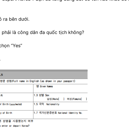
ó ra bên dưới.
 phải là công dân đa quốc tịch không?
 chọn “
Yes
”
.