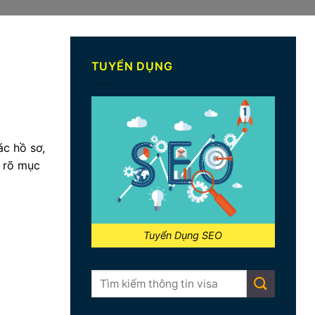
TUYỂN DỤNG
ác hồ sơ,
u rõ mục
Tuyển Dụng SEO