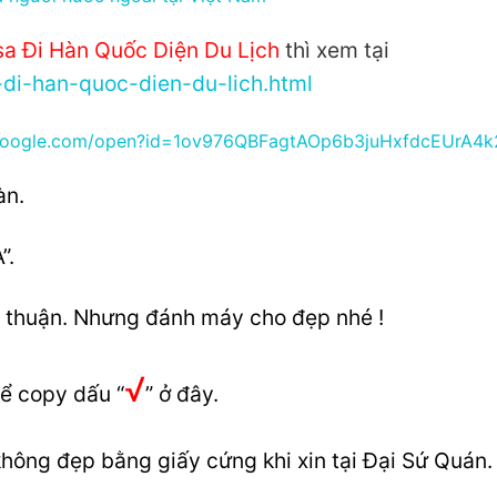
sa Đi Hàn Quốc Diện Du Lịch
thì xem tại
a-di-han-quoc-dien-du-lich.html
e.google.com/open?id=1ov976QBFagtAOp6b3juHxfdcEUrA4k
àn.
”.
 thuận. Nhưng đánh máy cho đẹp nhé !
√
hể copy dấu “
” ở đây.
hông đẹp bằng giấy cứng khi xin tại Đại Sứ Quán.