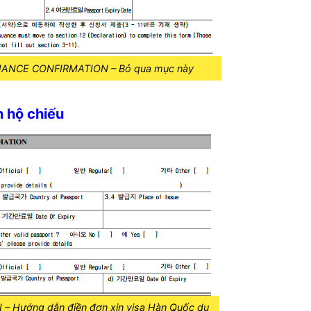
SUANCE CONFIRMATION –
Bỏ qua mục này
 hộ chiếu
 Hướng dẫn điền đơn xin visa Hàn Quốc du