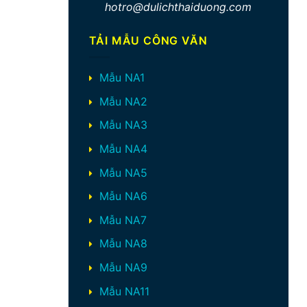
hotro@dulichthaiduong.com
TẢI MẪU CÔNG VĂN
Mẫu NA1
Mẫu NA2
Mẫu NA3
Mẫu NA4
Mẫu NA5
Mẫu NA6
Mẫu NA7
Mẫu NA8
Mẫu NA9
Mẫu NA11