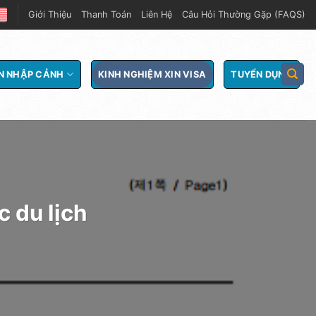
Giới Thiệu
Thanh Toán
Liên Hệ
Câu Hỏi Thường Gặp (FAQS)
N NHẬP CẢNH
KINH NGHIỆM XIN VISA
TUYỂN DỤNG
 du lịch