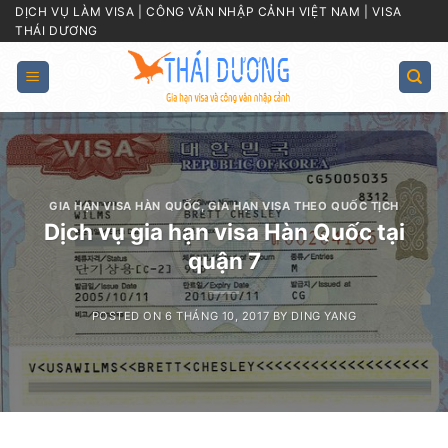
Skip
DỊCH VỤ LÀM VISA | CÔNG VĂN NHẬP CẢNH VIỆT NAM | VISA
THÁI DƯƠNG
to
content
GIA HẠN VISA HÀN QUỐC
,
GIA HẠN VISA THEO QUỐC TỊCH
Dịch vụ gia hạn visa Hàn Quốc tại
quận 7
POSTED ON
6 THÁNG 10, 2017
BY
DING YANG