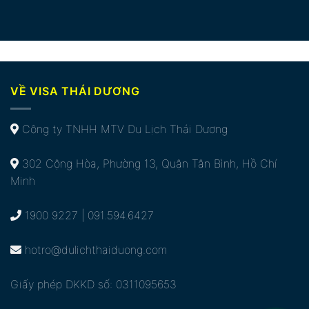
VỀ VISA THÁI DƯƠNG
Công ty TNHH MTV Du Lịch Thái Dương
302 Cộng Hòa, Phường 13, Quận Tân Bình, Hồ Chí
Minh
1900 9227 | 091.594.6427
hotro@dulichthaiduong.com
Giấy phép DKKD số: 0311095653