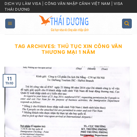
Skip
DỊCH VỤ LÀM VISA | CÔNG VĂN NHẬP CẢNH VIỆT NAM | VISA
THÁI DƯƠNG
to
content
TAG ARCHIVES:
THỦ TỤC XIN CÔNG VĂN
THƯƠNG MẠI 1 NĂM
11
Th10